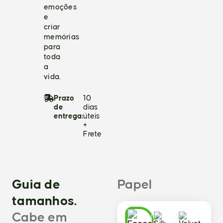
emoções
e
criar
memórias
para
toda
a
vida.
Prazo
10
de
dias
entrega:
úteis
+
Frete
Guia de
Papel
tamanhos.
Cabe em