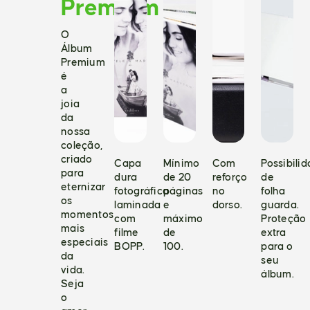
Premium
O
Álbum
Premium
é
a
joia
da
nossa
coleção,
criado
Capa
Mínimo
Com
Possibili
para
dura
de 20
reforço
de
eternizar
fotográfica
páginas
no
folha
os
laminada
e
dorso.
guarda.
momentos
com
máximo
Proteção
mais
filme
de
extra
especiais
BOPP.
100.
para o
da
seu
vida.
álbum.
Seja
o