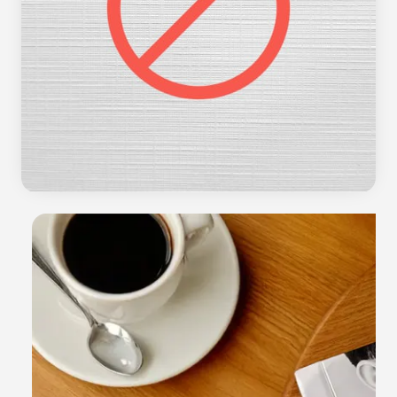
Horizontal
25x30 vert.
Vertical
25x25
Quadrado
20x30 vert.