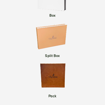
Box
Split Box
Pack