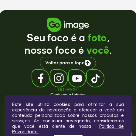
Seu foco é a
foto
,
nosso foco é
você
.
Voltar para o topo
GO IMAGE
Conheça a fábrica
Termos de uso
Este site utiliza cookies para otimizar a sua
Políticas
experiência de navegação e oferecer a você um
LINKS ÚTEIS
conteúdo personalizado sobre nossos produtos e
Preços
serviços. Ao continuar navegando, consideramos
Gabaritos
Comprar créditos
que você está ciente de nossa
Política de
Chat
Pontos de retirada
Privacidade
.
Online