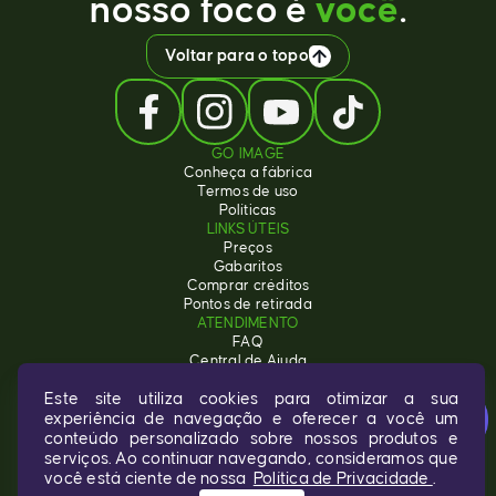
nosso foco é
você
.
Voltar para o topo
GO IMAGE
Conheça a fábrica
Termos de uso
Políticas
LINKS ÚTEIS
Preços
Gabaritos
Comprar créditos
Pontos de retirada
ATENDIMENTO
FAQ
Central de Ajuda
Contato
Chat
Este site utiliza cookies para otimizar a sua
Ouvidoria
Online
experiência de navegação e oferecer a você um
conteúdo personalizado sobre nossos produtos e
serviços. Ao continuar navegando, consideramos que
© 2026. Todos os direitos reservados.
você está ciente de nossa
Política de Privacidade
.
Á partir de: