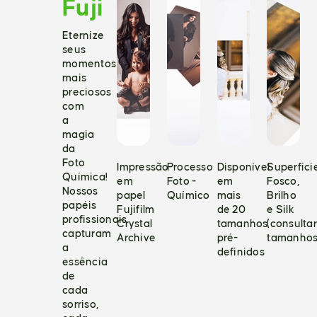
Fuji
Eternize
seus
momentos
mais
preciosos
com
a
magia
da
Foto
Impressão
Processo
Disponível
Superfíci
Química!
em
Foto -
em
Fosco,
Nossos
papel
Químico
mais
Brilho
papéis
Fujifilm
de 20
e Silk
profissionais
Crystal
tamanhos
(consultar
capturam
Archive
pré-
tamanhos
a
definidos
essência
de
cada
sorriso,